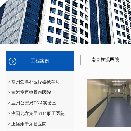
南京桠溪医院
工程案例
> 常州爱厚朴医疗器械车间
> 黄岩章再棣骨伤医院
> 兰州公安局DNA实验室
> 洛阳北方集团5111职工医院
> 上饶余干东信医院