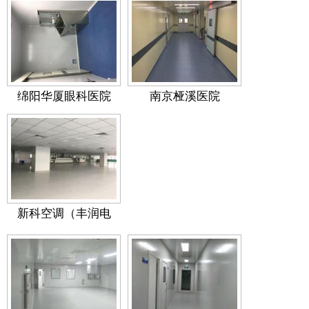
绵阳华厦眼科医院
南京桠溪医院
新科空调（丰润电
器）电子车间